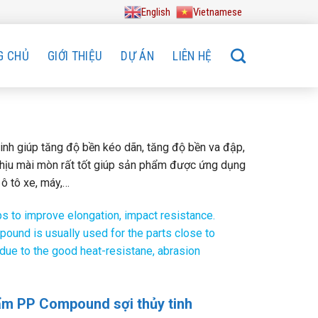
English
Vietnamese
G CHỦ
GIỚI THIỆU
DỰ ÁN
LIÊN HỆ
nh giúp tăng độ bền kéo dãn, tăng độ bền va đập,
 chịu mài mòn rất tốt giúp sản phẩm được ứng dụng
 ô tô xe, máy,…
s to improve elongation, impact resistance.
pound is usually used for the parts close to
due to the good heat-resistane, abrasion
ẩm PP Compound sợi thủy tinh