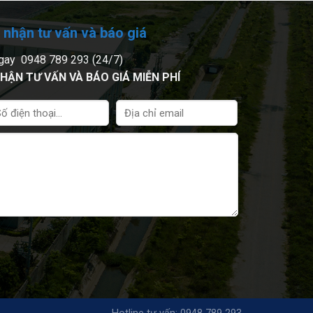
 nhận tư vấn và báo giá
gay 0948 789 293 (24/7)
HẬN TƯ VẤN VÀ BÁO GIÁ MIỄN PHÍ