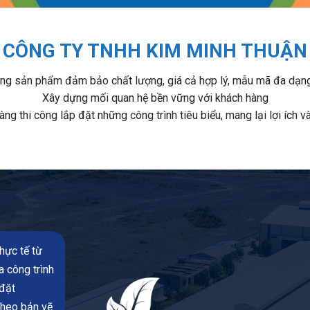
CÔNG TY TNHH KIM MINH THUẬN
sản phẩm đảm bảo chất lượng, giá cả hợp lý, mẫu mã đa dạng, th
Xây dựng mối quan hệ bền vững với khách hàng
ng thi công lắp đặt những công trình tiêu biểu, mang lại lợi ích 
hực tế từ
a công trình
 đặt
theo bản vẽ