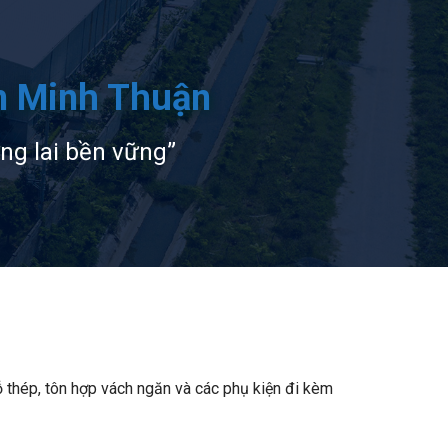
m Minh Thuận
ơng lai bền vững”
 thép, tôn hợp vách ngăn và các phụ kiện đi kèm