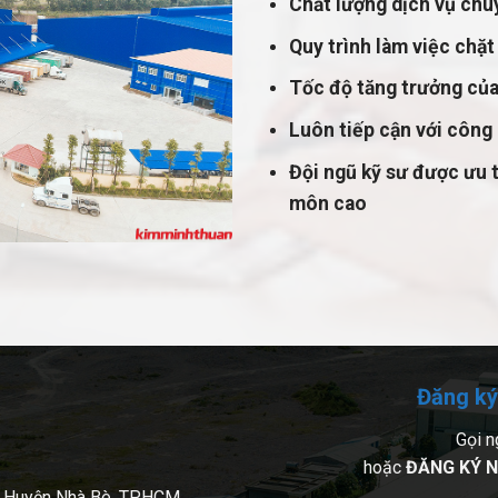
Chất lượng dịch vụ chu
Quy trình làm việc chặt
Tốc độ tăng trưởng của
Luôn tiếp cận với công 
Đội ngũ kỹ sư được ưu t
môn cao
Đăng ký
Gọi n
hoặc
ĐĂNG KÝ N
, Huyện Nhà Bè, TP.HCM