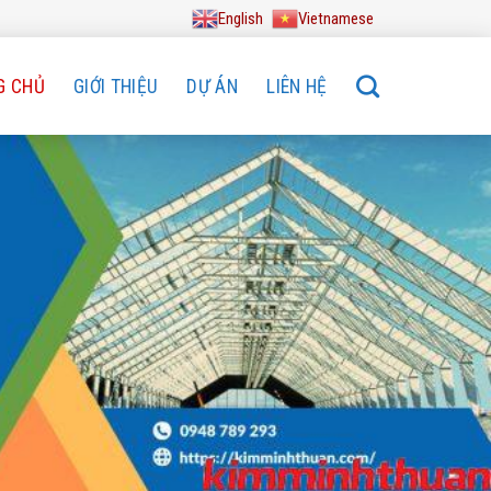
English
Vietnamese
G CHỦ
GIỚI THIỆU
DỰ ÁN
LIÊN HỆ